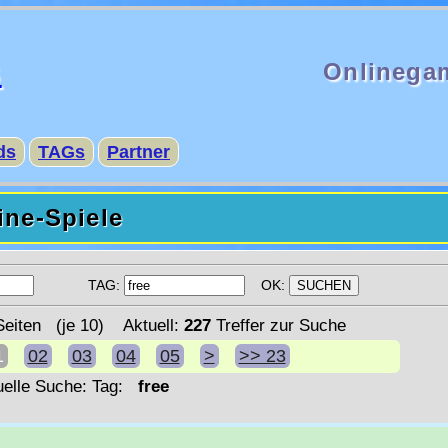
s
Onlinega
ds
TAGs
Partner
ine-Spiele
TAG:
OK:
eiten (je 10) Aktuell:
227
Treffer zur Suche
1
02
03
04
05
>
>> 23
uelle Suche: Tag:
free