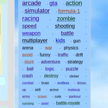
arcade
action
gta
-
-
simulator
formula-1
-
-
-
racing
zombie
-
-
speed
shooting
-
-
weapon
battle
-
-
multiplayer
kids
gun
-
-
-
arena
war
physics
-
-
-
avoid
funny
traffic
drift
-
-
-
stunt
adventure
strategy
-
-
-
ball
logic
puzzle
-
-
-
-
)
crash
destroy
-
-
clicker
-
combat
-
brain
-
endless
-
dress-
up
-
skill
-
armor
-
makeup
-
army
-
sniper
-
cute
-
parkour
-
battle-royale
running
-
pixel
-
-