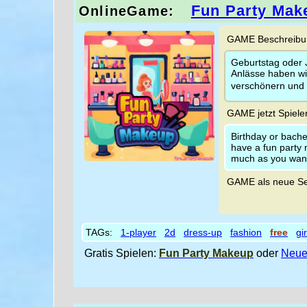
Fun Party Mak
OnlineGame:
GAME Beschreibun
Geburtstag oder 
Anlässe haben wi
verschönern und d
GAME jetzt Spiele
Birthday or bach
have a fun party
much as you want
GAME als neue Se
TAGs:
1-player
2d
dress-up
fashion
free
gir
Gratis Spielen:
Fun Party Makeup
oder
Neue