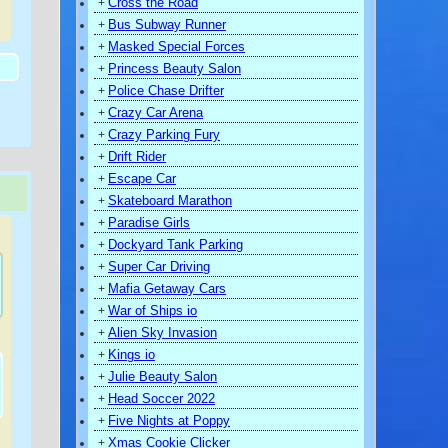
Cross the Road
+
)
Bus Subway Runner
+
Masked Special Forces
+
Princess Beauty Salon
+
Police Chase Drifter
+
Crazy Car Arena
+
Crazy Parking Fury
+
Drift Rider
+
Escape Car
+
Skateboard Marathon
+
Paradise Girls
+
Dockyard Tank Parking
+
Super Car Driving
+
Mafia Getaway Cars
+
War of Ships io
+
Alien Sky Invasion
+
Kings io
+
Julie Beauty Salon
+
Head Soccer 2022
+
Five Nights at Poppy
+
Xmas Cookie Clicker
+