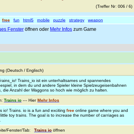
(Treffer Nr: 006 / 6
free
fun
html5
mobile
puzzle
strategy
weapon
es Fenster
öffnen oder
Mehr Infos
zum Game
g (Deutsch / Englisch)
rains_io! Trains_io ist ein unterhaltsames und spannendes
nespiel, in dem du und andere Spieler kleine Spielzeugeisenbahnen
 es, die Anzahl der Waggons so hoch wie möglich zu halten.
n:
Trains io
--- Hier
Mehr Infos
io! Trains. io is a fun and exciting
free
online game where you and
little toy trains. The goal is to increase the number of carriages as
.
ite/Fenster/Tab:
Trains io
öffnen