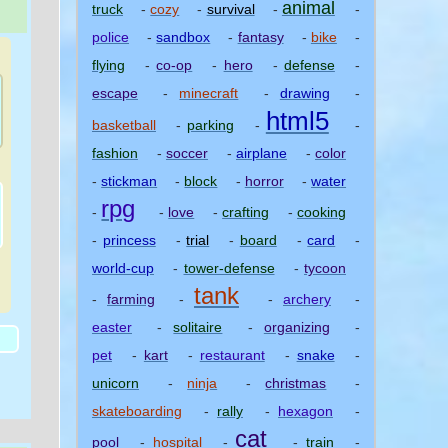
animal
truck
-
cozy
-
survival
-
-
police
-
sandbox
-
fantasy
-
bike
-
flying
-
co-op
-
hero
-
defense
-
escape
-
minecraft
-
drawing
-
html5
basketball
-
parking
-
-
fashion
-
soccer
-
airplane
-
color
-
stickman
-
block
-
horror
-
water
rpg
-
-
love
-
crafting
-
cooking
-
princess
-
trial
-
board
-
card
-
world-cup
-
tower-defense
-
tycoon
tank
)
-
farming
-
-
archery
-
easter
-
solitaire
-
organizing
-
pet
-
kart
-
restaurant
-
snake
-
unicorn
-
ninja
-
christmas
-
skateboarding
-
rally
-
hexagon
-
cat
pool
-
hospital
-
-
train
-