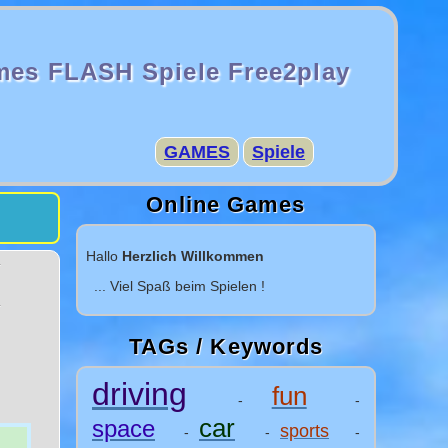
mes FLASH Spiele Free2play
GAMES
Spiele
Online Games
Hallo
Herzlich Willkommen
... Viel Spaß beim Spielen !
TAGs / Keywords
driving
fun
-
-
car
space
sports
-
-
-