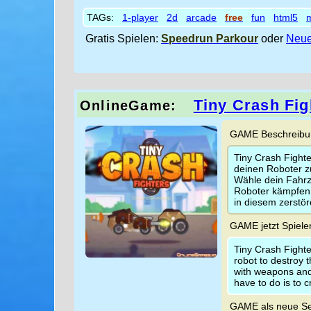
TAGs:
1-player
2d
arcade
free
fun
html5
m
Gratis Spielen:
Speedrun Parkour
oder
Neue
Tiny Crash Fig
OnlineGame:
GAME Beschreibun
Tiny Crash Fighte
deinen Roboter z
Wähle dein Fahrz
Roboter kämpfen 
in diesem zerstör
GAME jetzt Spiele
Tiny Crash Fighte
robot to destroy 
with weapons and g
have to do is to 
GAME als neue Se