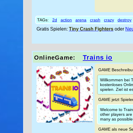
TAGs:
2d
action
arena
crash
crazy
destroy
Gratis Spielen:
Tiny Crash Fighters
oder
Neu
Trains io
OnlineGame:
GAME Beschreibun
Willkommen bei T
kostenloses Onli
spielen. Ziel ist
GAME jetzt Spiele
Welcome to Trains 
other players are 
many as possible
GAME als neue Se