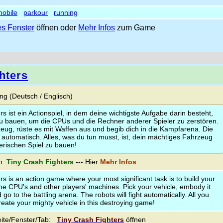
obile
parkour
running
s Fenster
öffnen oder
Mehr Infos
zum Game
hters
g (Deutsch / Englisch)
rs ist ein Actionspiel, in dem deine wichtigste Aufgabe darin besteht,
u bauen, um die CPUs und die Rechner anderer Spieler zu zerstören.
eug, rüste es mit Waffen aus und begib dich in die Kampfarena. Die
automatisch. Alles, was du tun musst, ist, dein mächtiges Fahrzeug
erischen Spiel zu bauen!
n:
Tiny Crash Fighters
--- Hier
Mehr Infos
rs is an action game where your most significant task is to build your
the CPU's and other players' machines. Pick your vehicle, embody it
o to the battling arena. The robots will fight automatically. All you
create your mighty vehicle in this destroying game!
ite/Fenster/Tab:
Tiny Crash Fighters
öffnen