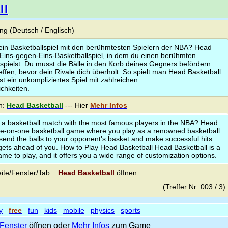
ll
g (Deutsch / Englisch)
r ein Basketballspiel mit den berühmtesten Spielern der NBA? Head
n Eins-gegen-Eins-Basketballspiel, in dem du einen berühmten
 spielst. Du musst die Bälle in den Korb deines Gegners befördern
reffen, bevor dein Rivale dich überholt. So spielt man Head Basketball:
st ein unkompliziertes Spiel mit zahlreichen
chkeiten.
n:
Head Basketball
--- Hier
Mehr Infos
r a basketball match with the most famous players in the NBA? Head
one-on-one basketball game where you play as a renowned basketball
send the balls to your opponent's basket and make successful hits
 gets ahead of you. How to Play Head Basketball Head Basketball is a
ame to play, and it offers you a wide range of customization options.
ite/Fenster/Tab:
Head Basketball
öffnen
(Treffer Nr: 003 / 3
y
free
fun
kids
mobile
physics
sports
Fenster
öffnen oder
Mehr Infos
zum Game