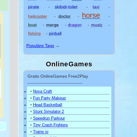
pirate
-
skibidi-toilet
-
taxi
-
horse
helicopter
-
doctor
-
-
boat
-
merge
-
dragon
-
music
-
fishing
-
pinball
Populäre Tags
→
OnlineGames
Gratis OnlineGames Free2Play
------------------------------------
Nova Craft
+
Fun Party Makeup
+
Head Basketball
+
Stunt Simulator 2
+
)
Speedrun Parkour
+
Tiny Crash Fighters
+
Trains io
+