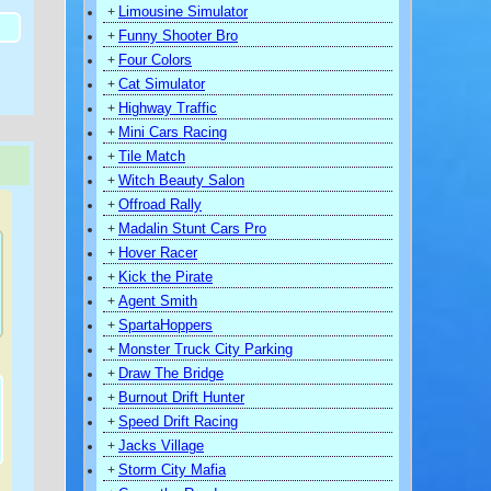
Limousine Simulator
+
Funny Shooter Bro
+
Four Colors
+
Cat Simulator
+
Highway Traffic
+
Mini Cars Racing
+
Tile Match
+
Witch Beauty Salon
+
Offroad Rally
+
Madalin Stunt Cars Pro
+
Hover Racer
+
Kick the Pirate
+
Agent Smith
+
SpartaHoppers
+
Monster Truck City Parking
+
Draw The Bridge
+
Burnout Drift Hunter
+
Speed Drift Racing
+
Jacks Village
+
Storm City Mafia
+