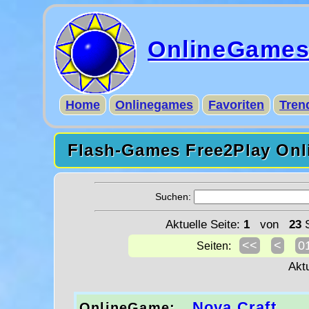
OnlineGame
Home
Onlinegames
Favoriten
Tren
Flash-Games Free2Play Onl
Suchen:
Aktuelle Seite:
1
von
23
S
<<
<
0
Seiten:
Akt
Nova Craft
OnlineGame: