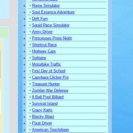
Rome Simulator
+
Soul Essence Adventure
+
Drift Fury
+
Squid Race Simulator
+
Army Driver
+
Princesses Prom Night
+
Shortcut Race
+
Highway Cars
+
Solitaire
+
Motorbike Traffic
+
First Day of School
+
Capybara Clicker Pro
+
Treasure Hunter
+
Zombie War Defense
+
8 Ball Pool Billiard
+
Survival Island
+
Crazy Karts
+
Blocky Blast
+
Pixel Driver
+
)
American Touchdown
+