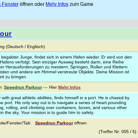
 Fenster
öffnen oder
Mehr Infos
zum Game
our
g (Deutsch / Englisch)
ch begabter Junge, findet sich in einem Hafen wieder. Er wird von den
afens verfolgt. Sein einziger Ausweg besteht darin, eine Reihe
er Herausforderungen zu meistern: Springen, Rollen und Klettern
Kisten und andere am Himmel verstreute Objekte. Deine Mission ist
eit zu bringen.
n:
Speedrun Parkour
--- Hier
Mehr Infos
with great athletic abilities, finds himself in a port. He is chased by
he port. His only way out is to navigate a series of heart-pounding
ng, rolling, and climbing over containers, boxes, and various other
in the sky. Your mission is to guide him to safety.
ite/Fenster/Tab:
Speedrun Parkour
öffnen
(Treffer Nr: 005 / 5