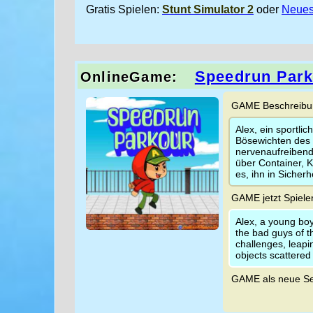
Gratis Spielen:
Stunt Simulator 2
oder
Neues
Speedrun Park
OnlineGame:
GAME Beschreibun
Alex, ein sportli
Bösewichten des H
nervenaufreibend
über Container, 
es, ihn in Sicherh
GAME jetzt Spiele
Alex, a young boy 
the bad guys of t
challenges, leapi
objects scattered 
GAME als neue Se