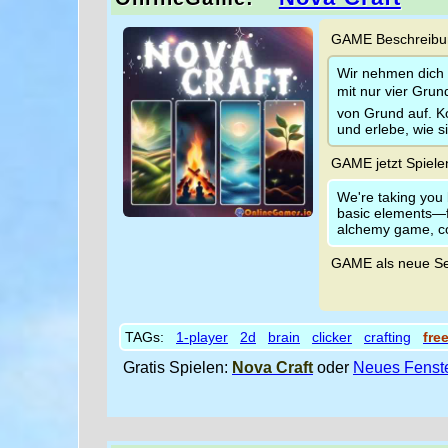
GAME Beschreibun
Wir nehmen dich 
mit nur vier Grun
von Grund auf. K
und erlebe, wie s
GAME jetzt Spiele
We're taking you 
basic elements—fir
alchemy game, co
GAME als neue Se
TAGs:
1-player
2d
brain
clicker
crafting
fre
Gratis Spielen:
Nova Craft
oder
Neues Fenst