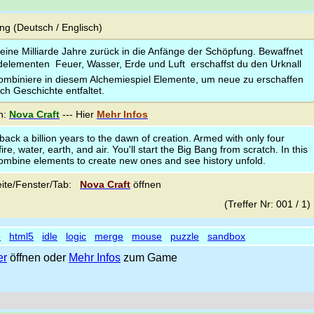
g (Deutsch / Englisch)
eine Milliarde Jahre zurück in die Anfänge der Schöpfung. Bewaffnet
delementen  Feuer, Wasser, Erde und Luft  erschaffst du den Urknall
ombiniere in diesem Alchemiespiel Elemente, um neue zu erschaffen
ich Geschichte entfaltet.
n:
Nova Craft
--- Hier
Mehr Infos
back a billion years to the dawn of creation. Armed with only four
e, water, earth, and air. You'll start the Big Bang from scratch. In this
mbine elements to create new ones and see history unfold.
ite/Fenster/Tab:
Nova Craft
öffnen
(Treffer Nr: 001 / 1
e
html5
idle
logic
merge
mouse
puzzle
sandbox
er
öffnen oder
Mehr Infos
zum Game