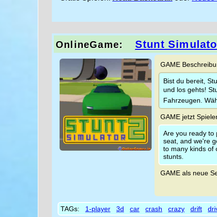
Stunt Simulato
OnlineGame:
GAME Beschreibun
Bist du bereit, S
und los gehts! S
Fahrzeugen. Wähl
GAME jetzt Spiele
Are you ready to 
seat, and we're g
to many kinds of 
stunts.
GAME als neue Se
TAGs:
1-player
3d
car
crash
crazy
drift
dri