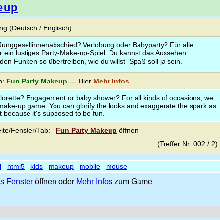
eup
g (Deutsch / Englisch)
Junggesellinnenabschied? Verlobung oder Babyparty? Für alle
r ein lustiges Party-Make-up-Spiel. Du kannst das Aussehen
en Funken so übertreiben, wie du willst  Spaß soll ja sein.
n:
Fun Party Makeup
--- Hier
Mehr Infos
elorette? Engagement or baby shower? For all kinds of occasions, we
 make-up game. You can glorify the looks and exaggerate the spark as
 because it's supposed to be fun.
ite/Fenster/Tab:
Fun Party Makeup
öffnen
(Treffer Nr: 002 / 2
l
html5
kids
makeup
mobile
mouse
s Fenster
öffnen oder
Mehr Infos
zum Game