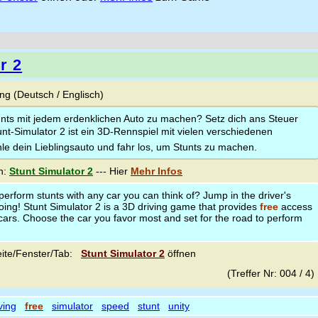
r 2
g (Deutsch / Englisch)
tunts mit jedem erdenklichen Auto zu machen? Setz dich ans Steuer
tunt-Simulator 2 ist ein 3D-Rennspiel mit vielen verschiedenen
e dein Lieblingsauto und fahr los, um Stunts zu machen.
n:
Stunt Simulator 2
--- Hier
Mehr Infos
perform stunts with any car you can think of? Jump in the driver's
oing! Stunt Simulator 2 is a 3D driving game that provides
free
access
cars. Choose the car you favor most and set for the road to perform
ite/Fenster/Tab:
Stunt Simulator 2
öffnen
(Treffer Nr: 004 / 4
ving
free
simulator
speed
stunt
unity