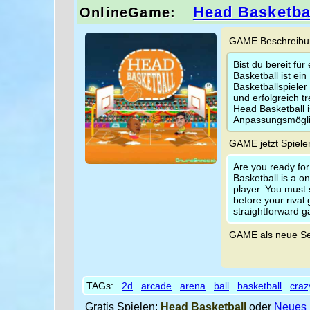
Head Basketba
OnlineGame:
GAME Beschreibun
Bist du bereit fü
Basketball ist ei
Basketballspieler
und erfolgreich t
Head Basketball i
Anpassungsmögli
GAME jetzt Spiele
Are you ready fo
Basketball is a 
player. You must 
before your rival
straightforward g
GAME als neue Se
TAGs:
2d
arcade
arena
ball
basketball
craz
Gratis Spielen:
Head Basketball
oder
Neues 