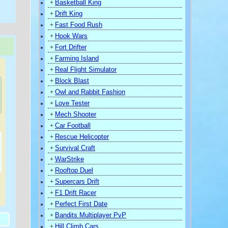
Basketball King
+
Drift King
+
Fast Food Rush
+
Hook Wars
+
Fort Drifter
+
Farming Island
+
Real Flight Simulator
+
Block Blast
+
Owl and Rabbit Fashion
+
Love Tester
+
Mech Shooter
+
Car Football
+
Rescue Helicopter
+
Survival Craft
+
WarStrike
+
Rooftop Duel
+
Supercars Drift
+
F1 Drift Racer
+
)
Perfect First Date
+
Bandits Multiplayer PvP
+
Hill Climb Cars
+