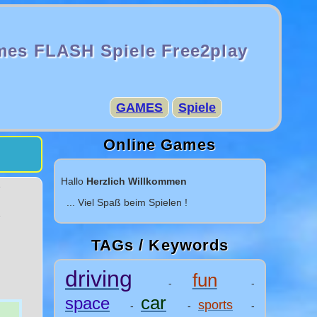
mes FLASH Spiele Free2play
GAMES
Spiele
Online Games
Hallo
Herzlich Willkommen
... Viel Spaß beim Spielen !
TAGs / Keywords
driving
fun
-
-
car
space
sports
-
-
-