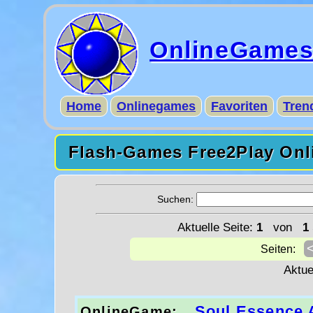
OnlineGame
Home
Onlinegames
Favoriten
Tren
Flash-Games Free2Play Onl
Suchen:
Aktuelle Seite:
1
von
1
Seiten:
Aktue
Soul Essence 
OnlineGame: