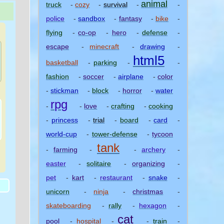
animal
truck
-
cozy
-
survival
-
-
police
-
sandbox
-
fantasy
-
bike
-
flying
-
co-op
-
hero
-
defense
-
escape
-
minecraft
-
drawing
-
html5
basketball
-
parking
-
-
fashion
-
soccer
-
airplane
-
color
-
stickman
-
block
-
horror
-
water
rpg
-
-
love
-
crafting
-
cooking
-
princess
-
trial
-
board
-
card
-
world-cup
-
tower-defense
-
tycoon
tank
-
farming
-
-
archery
-
)
easter
-
solitaire
-
organizing
-
pet
-
kart
-
restaurant
-
snake
-
unicorn
-
ninja
-
christmas
-
skateboarding
-
rally
-
hexagon
-
cat
pool
-
hospital
-
-
train
-