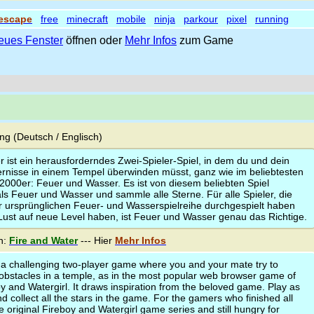
escape
free
minecraft
mobile
ninja
parkour
pixel
running
eues Fenster
öffnen oder
Mehr Infos
zum Game
g (Deutsch / Englisch)
 ist ein herausforderndes Zwei-Spieler-Spiel, in dem du und dein
dernisse in einem Tempel überwinden müsst, ganz wie im beliebtesten
2000er: Feuer und Wasser. Es ist von diesem beliebten Spiel
e als Feuer und Wasser und sammle alle Sterne. Für alle Spieler, die
er ursprünglichen Feuer- und Wasserspielreihe durchgespielt haben
ust auf neue Level haben, ist Feuer und Wasser genau das Richtige.
n:
Fire and Water
--- Hier
Mehr Infos
 a challenging two-player game where you and your mate try to
obstacles in a temple, as in the most popular web browser game of
y and Watergirl. It draws inspiration from the beloved game. Play as
d collect all the stars in the game. For the gamers who finished all
e original Fireboy and Watergirl game series and still hungry for