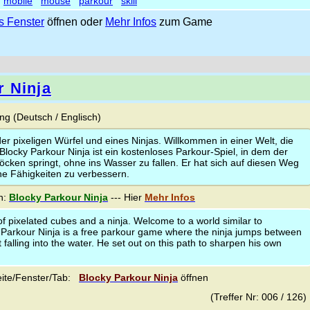
mobile
mouse
parkour
skill
 Fenster
öffnen oder
Mehr Infos
zum Game
r Ninja
g (Deutsch / Englisch)
 der pixeligen Würfel und eines Ninjas. Willkommen in einer Welt, die
 Blocky Parkour Ninja ist ein kostenloses Parkour-Spiel, in dem der
öcken springt, ohne ins Wasser zu fallen. Er hat sich auf diesen Weg
e Fähigkeiten zu verbessern.
n:
Blocky Parkour Ninja
--- Hier
Mehr Infos
 of pixelated cubes and a ninja. Welcome to a world similar to
 Parkour Ninja is a free parkour game where the ninja jumps between
 falling into the water. He set out on this path to sharpen his own
ite/Fenster/Tab:
Blocky Parkour Ninja
öffnen
(Treffer Nr: 006 / 126