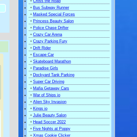
Cross the Road
+
Bus Subway Runner
+
Masked Special Forces
+
Princess Beauty Salon
+
Police Chase Drifter
+
Crazy Car Arena
+
Crazy Parking Fury
+
Drift Rider
+
Escape Car
+
Skateboard Marathon
+
Paradise Girls
+
Dockyard Tank Parking
+
Super Car Driving
+
Mafia Getaway Cars
+
War of Ships io
+
Alien Sky Invasion
+
Kings io
+
Julie Beauty Salon
+
Head Soccer 2022
+
Five Nights at Poppy
+
Xmas Cookie Clicker
+