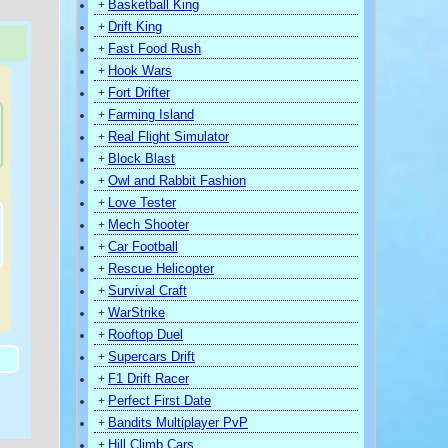
Basketball King
+
Drift King
+
Fast Food Rush
+
Hook Wars
+
Fort Drifter
+
Farming Island
+
Real Flight Simulator
+
Block Blast
+
Owl and Rabbit Fashion
+
Love Tester
+
Mech Shooter
+
Car Football
+
Rescue Helicopter
+
Survival Craft
+
)
WarStrike
+
Rooftop Duel
+
Supercars Drift
+
F1 Drift Racer
+
Perfect First Date
+
Bandits Multiplayer PvP
+
Hill Climb Cars
+