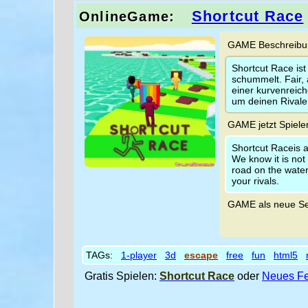
Shortcut Race
OnlineGame:
GAME Beschreibun
Shortcut Race ist
schummelt. Fair,
einer kurvenreic
um deinen Rivalen
GAME jetzt Spiele
Shortcut Raceis 
We know it is not 
road on the water
your rivals.
GAME als neue Se
TAGs:
1-player
3d
escape
free
fun
html5
Gratis Spielen:
Shortcut Race
oder
Neues Fe