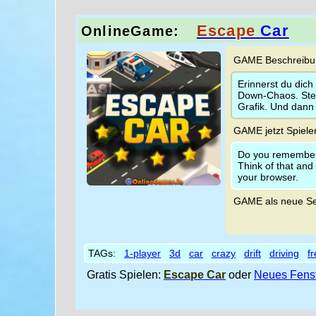
Escape
Car
OnlineGame:
GAME Beschreibun
Erinnerst du dich
Down-Chaos. Stell
Grafik. Und dann 
GAME jetzt Spiele
Do you remember 
Think of that and 
your browser.
GAME als neue Se
TAGs:
1-player
3d
car
crazy
drift
driving
f
Gratis Spielen:
Escape Car
oder
Neues Fens