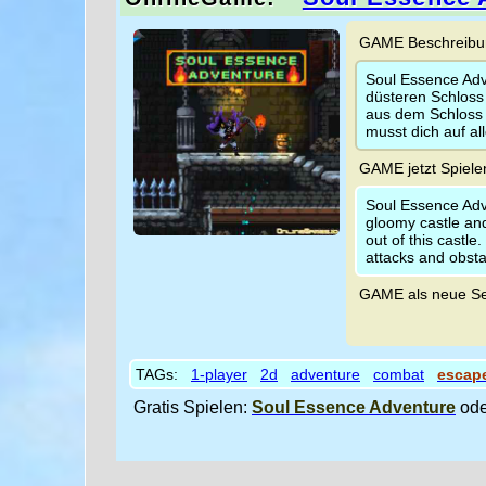
GAME Beschreibun
Soul Essence Adv
düsteren Schloss
aus dem Schloss t
musst dich auf al
GAME jetzt Spiele
Soul Essence Adv
gloomy castle and
out of this castle
attacks and obsta
GAME als neue Se
TAGs:
1-player
2d
adventure
combat
escap
Gratis Spielen:
Soul Essence Adventure
od