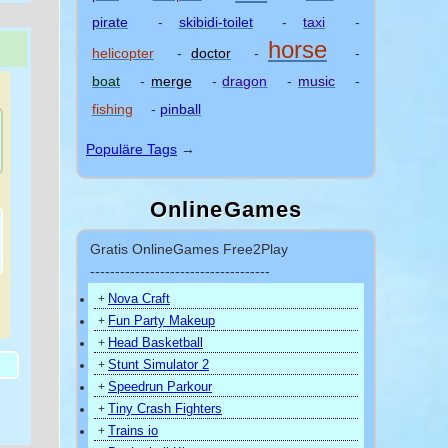
pirate
-
skibidi-toilet
-
taxi
-
horse
helicopter
-
doctor
-
-
boat
-
merge
-
dragon
-
music
-
fishing
-
pinball
Populäre Tags
→
OnlineGames
Gratis OnlineGames Free2Play
------------------------------------
Nova Craft
+
)
Fun Party Makeup
+
Head Basketball
+
Stunt Simulator 2
+
Speedrun Parkour
+
Tiny Crash Fighters
+
Trains io
+