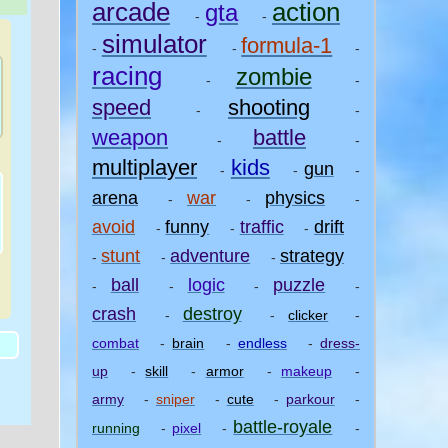
arcade
action
gta
-
-
simulator
formula-1
-
-
-
racing
zombie
-
-
speed
shooting
-
-
weapon
battle
-
-
multiplayer
kids
gun
-
-
-
arena
war
physics
-
-
-
avoid
funny
traffic
drift
-
-
-
stunt
adventure
strategy
-
-
-
ball
logic
puzzle
-
-
-
-
)
crash
destroy
-
-
clicker
-
combat
-
brain
-
endless
-
dress-
up
-
skill
-
armor
-
makeup
-
army
-
sniper
-
cute
-
parkour
-
battle-royale
running
-
pixel
-
-