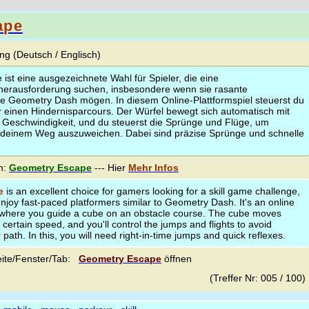
ape
g (Deutsch / Englisch)
st eine ausgezeichnete Wahl für Spieler, die eine
sherausforderung suchen, insbesondere wenn sie rasante
wie Geometry Dash mögen. In diesem Online-Plattformspiel steuerst du
r einen Hindernisparcours. Der Würfel bewegt sich automatisch mit
 Geschwindigkeit, und du steuerst die Sprünge und Flüge, um
 deinem Weg auszuweichen. Dabei sind präzise Sprünge und schnelle
n:
Geometry Escape
--- Hier
Mehr Infos
e
is an excellent choice for gamers looking for a skill game challenge,
 enjoy fast-paced platformers similar to Geometry Dash. It's an online
where you guide a cube on an obstacle course. The cube moves
 certain speed, and you'll control the jumps and flights to avoid
path. In this, you will need right-in-time jumps and quick reflexes.
ite/Fenster/Tab:
Geometry Escape
öffnen
(Treffer Nr: 005 / 100