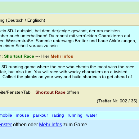
g (Deutsch / Englisch)
 ein 3D-Laufspiel, bei dem derjenige gewinnt, der am meisten
 aber auch unterhaltsam! Du rennst mit verrückten Charakteren auf
hen Wasserstraße. Sammle unterwegs Bretter und baue Abkürzungen,
 einen Schritt voraus zu sein.
n:
Shortcut Race
--- Hier
Mehr Infos
a 3D running game where the one who cheats the most wins the race.
fair, but also fun! You will race with wacky characters on a twisted
. Collect the planks on your way and build shortcuts to get ahead of
ite/Fenster/Tab:
Shortcut Race
öffnen
(Treffer Nr: 002 / 35
mobile
mouse
parkour
racing
running
water
nster
öffnen oder
Mehr Infos
zum Game