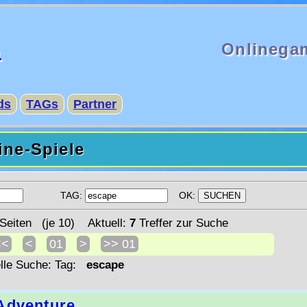
s
Onlinega
ds
TAGs
Partner
ine-Spiele
TAG:
OK:
Seiten (je 10) Aktuell:
7
Treffer zur Suche
<<
<
01
>
>> 01
lle Suche: Tag:
escape
Adventure