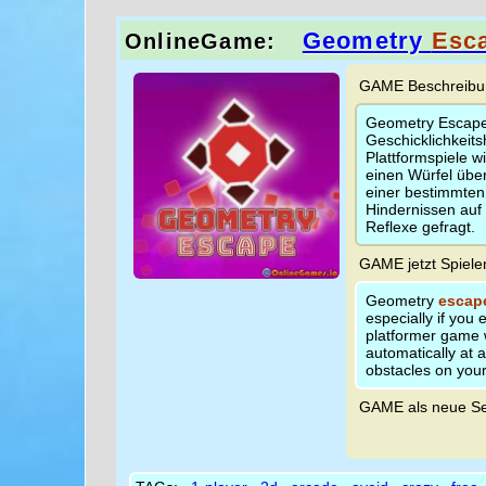
Geometry
Esc
OnlineGame:
GAME Beschreibun
Geometry Escape i
Geschicklichkeit
Plattformspiele 
einen Würfel übe
einer bestimmten
Hindernissen auf
Reflexe gefragt.
GAME jetzt Spiele
Geometry
escap
especially if you
platformer game 
automatically at a
obstacles on your 
GAME als neue Se