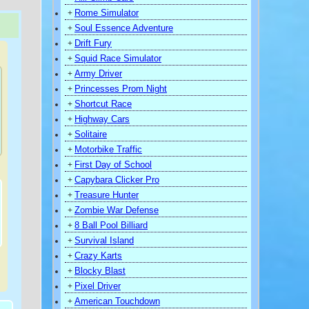
Rome Simulator
+
Soul Essence Adventure
+
Drift Fury
+
Squid Race Simulator
+
Army Driver
+
Princesses Prom Night
+
Shortcut Race
+
Highway Cars
+
Solitaire
+
Motorbike Traffic
+
First Day of School
+
Capybara Clicker Pro
+
Treasure Hunter
+
Zombie War Defense
+
8 Ball Pool Billiard
+
Survival Island
+
Crazy Karts
+
Blocky Blast
+
)
Pixel Driver
+
American Touchdown
+