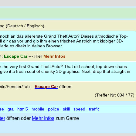
g (Deutsch / Englisch)
 noch an das allererste Grand Theft Auto? Dieses altmodische Top-
 dir das vor und gib ihm einen frischen Anstrich mit klobiger 3D-
lade es direkt in deinen Browser.
n:
Escape Car
--- Hier
Mehr Infos
the very first Grand Theft Auto? That old-school, top-down chaos.
give it a fresh coat of chunky 3D graphics. Next, drop that straight in
ite/Fenster/Tab:
Escape Car
öffnen
(Treffer Nr: 004 / 77
ree
gta
html5
mobile
police
skill
speed
traffic
ter
öffnen oder
Mehr Infos
zum Game