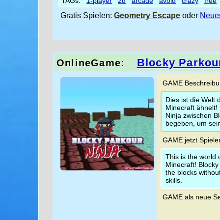
TAGs:
1-player
2d
arcade
avoid
crazy
free
Gratis Spielen:
Geometry Escape
oder
Neues
Blocky Parkou
OnlineGame:
GAME Beschreibun
Dies ist die Welt
Minecraft ähnelt!
Ninja zwischen Bl
begeben, um sein
GAME jetzt Spiele
This is the world
Minecraft! Blocky
the blocks without
skills.
GAME als neue Se