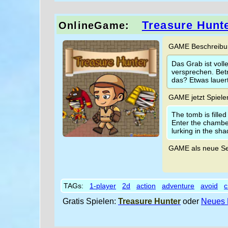
Treasure Hunt
OnlineGame:
GAME Beschreibun
Das Grab ist voll
versprechen. Bet
das? Etwas lauer
GAME jetzt Spiele
The tomb is fille
Enter the chamber
lurking in the sh
GAME als neue Se
TAGs:
1-player
2d
action
adventure
avoid
c
Gratis Spielen:
Treasure Hunter
oder
Neues 