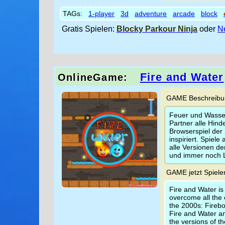
TAGs:
1-player
3d
adventure
arcade
block
Gratis Spielen:
Blocky Parkour Ninja
oder
N
Fire and Water
OnlineGame:
GAME Beschreibun
Feuer und Wasser
Partner alle Hin
Browserspiel der 
inspiriert. Spiel
alle Versionen d
und immer noch L
GAME jetzt Spiele
Fire and Water is
overcome all the 
the 2000s: Firebo
Fire and Water an
the versions of th