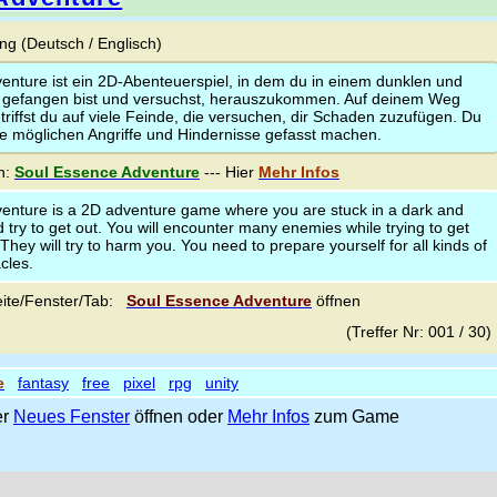
g (Deutsch / Englisch)
enture ist ein 2D-Abenteuerspiel, in dem du in einem dunklen und
 gefangen bist und versuchst, herauszukommen. Auf deinem Weg
riffst du auf viele Feinde, die versuchen, dir Schaden zuzufügen. Du
le möglichen Angriffe und Hindernisse gefasst machen.
n:
Soul Essence Adventure
--- Hier
Mehr Infos
enture is a 2D adventure game where you are stuck in a dark and
 try to get out. You will encounter many enemies while trying to get
. They will try to harm you. You need to prepare yourself for all kinds of
cles.
ite/Fenster/Tab:
Soul Essence Adventure
öffnen
(Treffer Nr: 001 / 30
e
fantasy
free
pixel
rpg
unity
er
Neues Fenster
öffnen oder
Mehr Infos
zum Game