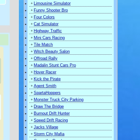
Limousine Simulator
+
Funny Shooter Bro
+
Four Colors
+
Cat Simulator
+
Highway Traffic
+
Mini Cars Racing
+
Tile Match
+
Witch Beauty Salon
+
Offroad Rally
+
Madalin Stunt Cars Pro
+
Hover Racer
+
Kick the Pirate
+
Agent Smith
+
SpartaHoppers
+
Monster Truck City Parking
+
Draw The Bridge
+
Burnout Drift Hunter
+
Speed Drift Racing
+
Jacks Village
+
)
Storm City Mafia
+