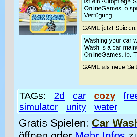
ist ein Autopflege-
OnlineGames.io spie
Verfügung.
GAME jetzt Spielen
Washing your car w
Wash is a car maint
OnlineGames. io. T
GAME als neue Sei
TAGs:
2d
car
cozy
fre
simulator
unity
water
Gratis Spielen:
Car Was
öffnen oder
Mehr Infos
z