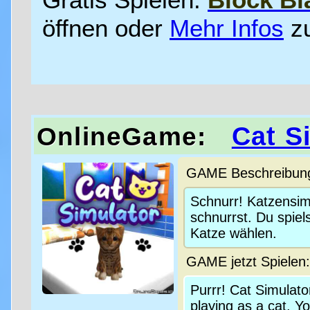
Gratis Spielen:
Block Bl
öffnen oder
Mehr Infos
z
Cat S
OnlineGame:
GAME Beschreibung 
Schnurr! Katzensimu
schnurrst. Du spiel
Katze wählen.
GAME jetzt Spielen
Purrr! Cat Simulato
playing as a cat. Y