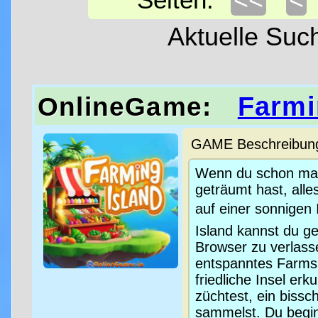
Seiten:
Aktuelle Su
Farmi
OnlineGame:
GAME Beschreibung 
Wenn du schon mal 
geträumt hast, all
auf einer sonnigen 
Island kannst du g
Browser zu verlasse
entspanntes Farmspi
friedliche Insel erk
züchtest, ein bissc
sammelst. Du begin