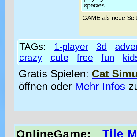
species.
GAME als neue Sei
TAGs:
1-player
3d
adve
crazy
cute
free
fun
kid
Gratis Spielen:
Cat Simu
öffnen oder
Mehr Infos
z
Tile 
OnlineGame: