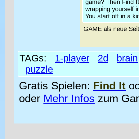
game? Then Find It i
wrapping yourself i
You start off in a k
GAME als neue Sei
TAGs:
1-player
2d
brain
puzzle
Gratis Spielen:
Find It
o
oder
Mehr Infos
zum Ga