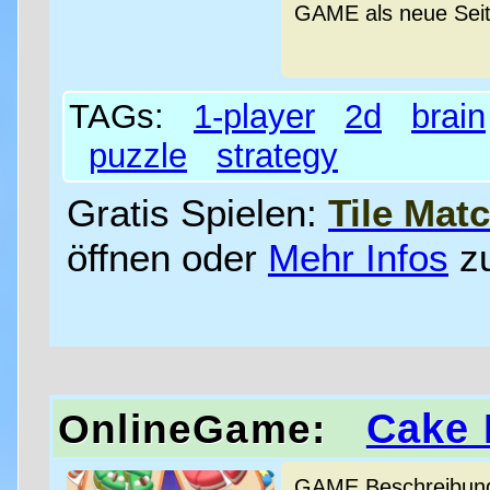
GAME als neue Sei
TAGs:
1-player
2d
brain
puzzle
strategy
Gratis Spielen:
Tile Mat
öffnen oder
Mehr Infos
z
Cake 
OnlineGame:
GAME Beschreibung 