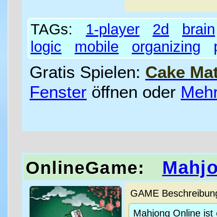
TAGs:
1-player
2d
brain
logic
mobile
organizing
Gratis Spielen:
Cake Mat
Fenster
öffnen oder
Mehr
Mahj
OnlineGame:
GAME Beschreibung 
Mahjong Online ist 