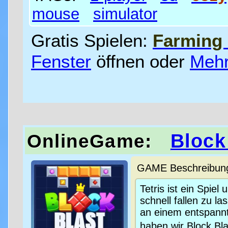
mouse
simulator
Gratis Spielen:
Farming 
Fenster
öffnen oder
Mehr
Block
OnlineGame:
GAME Beschreibung 
Tetris ist ein Spie
schnell fallen zu l
an einem entspannt
haben wir Block Blas