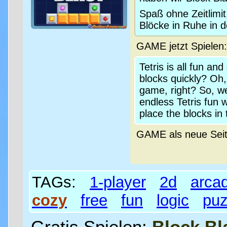
Spaß ohne Zeitlimit
Blöcke in Ruhe in 
GAME jetzt Spielen
Tetris is all fun a
blocks quickly? Oh, 
game, right? So, we
endless Tetris fun w
place the blocks in 
GAME als neue Sei
TAGs:
1-player
2d
arca
cozy
free
fun
logic
puz