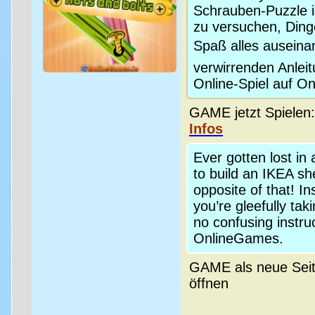
Schrauben-Puzzle i
zu versuchen, Ding
Spaß alles auseinan
verwirrenden Anlei
Online-Spiel auf O
GAME jetzt Spielen
Infos
Ever gotten lost in
to build an IKEA she
opposite of that! In
you’re gleefully tak
no confusing instru
OnlineGames.
GAME als neue Sei
öffnen