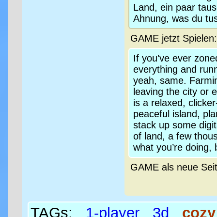
Land, ein paar tau
Ahnung, was du tus
GAME jetzt Spielen
If you’ve ever zone
everything and run
yeah, same. Farming
leaving the city or
is a relaxed, click
peaceful island, plan
stack up some digital
of land, a few thou
what you’re doing, b
GAME als neue Sei
TAGs:
1-player
3d
cozy