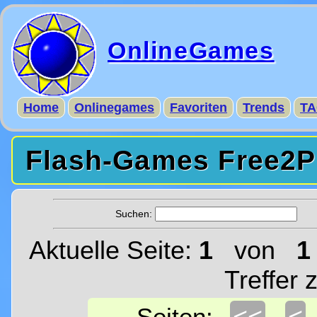
OnlineGames
Home
Onlinegames
Favoriten
Trends
TA
Flash-Games Free2Pl
Suchen:
Aktuelle Seite:
1
von
1
Treffer 
<<
<