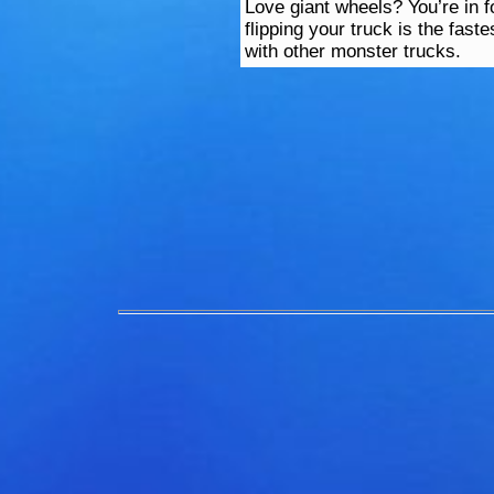
Love giant wheels? You’re in 
flipping your truck is the fast
with other monster trucks.