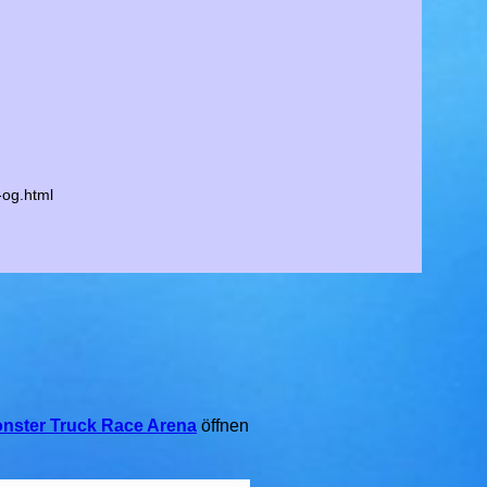
-og.html
nster Truck Race Arena
öffnen