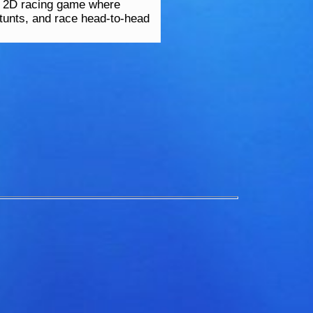
 a 2D racing game where
 stunts, and race head-to-head