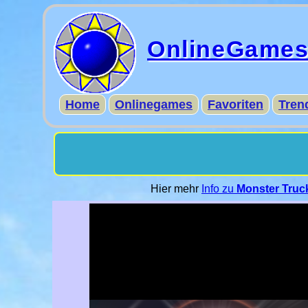
OnlineGame
Home
Onlinegames
Favoriten
Tren
Hier mehr
Info zu
Monster Truc