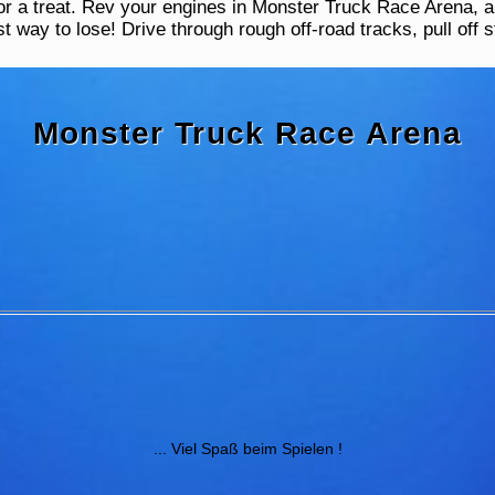
for a treat. Rev your engines in Monster Truck Race Arena,
est way to lose! Drive through rough off-road tracks, pull off
Monster Truck Race Arena
... Viel Spaß beim Spielen !