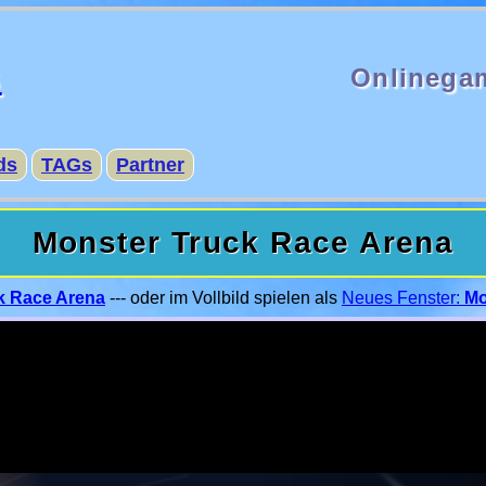
s
Onlinega
ds
TAGs
Partner
Monster Truck Race Arena
k Race Arena
--- oder im Vollbild spielen als
Neues Fenster:
Mo