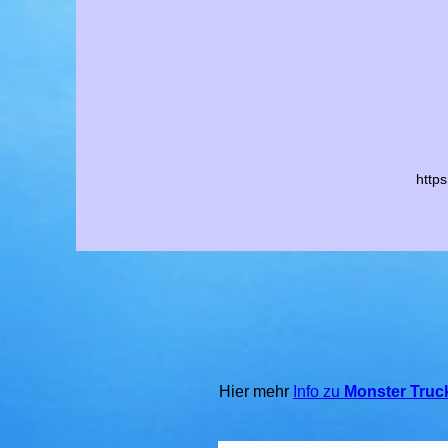
http
Hier mehr
Info zu
Monster Truc