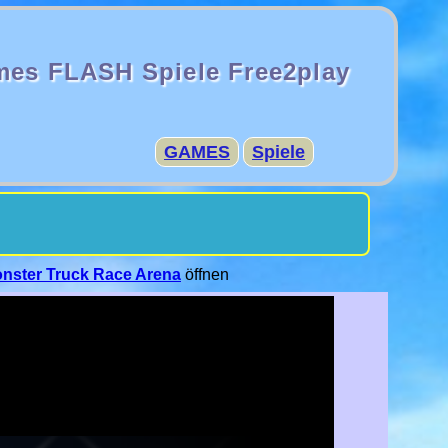
mes FLASH Spiele Free2play
GAMES
Spiele
nster Truck Race Arena
öffnen