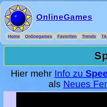
OnlineGames
Home
Onlinegames
Favoriten
Trends
TA
Sp
Hier mehr
Info zu
Spee
als
Neues Fen