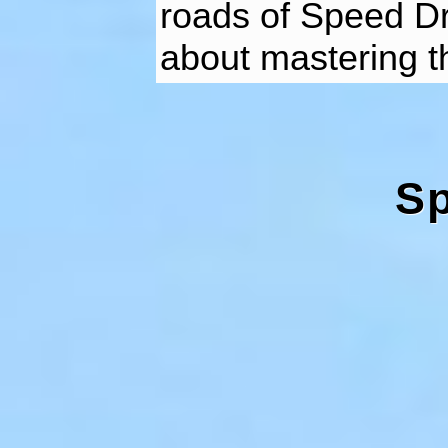
roads of Speed Dri
about mastering the
Sp