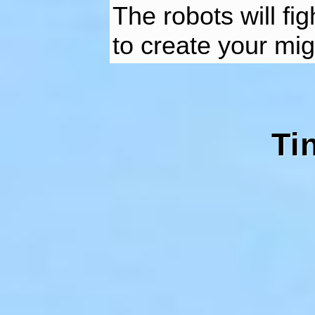
The robots will fig
to create your mig
Ti